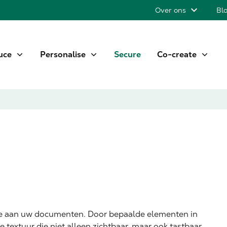
Over ons
Bl
uce
Personalise
Secure
Co-create
oe aan uw documenten. Door bepaalde elementen in
e textuur die niet alleen zichtbaar, maar ook tastbaar