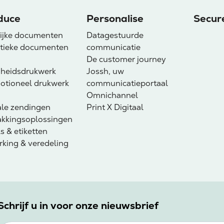
duce
Personalise
Secur
lijke documenten
Datagestuurde
stieke documenten
communicatie
De customer journey
gheidsdrukwerk
Jossh, uw
otioneel drukwerk
communicatieportaal
Omnichannel
ale zendingen
Print X Digitaal
akkingsoplossingen
s & etiketten
king & veredeling
Schrijf u in voor onze nieuwsbrief