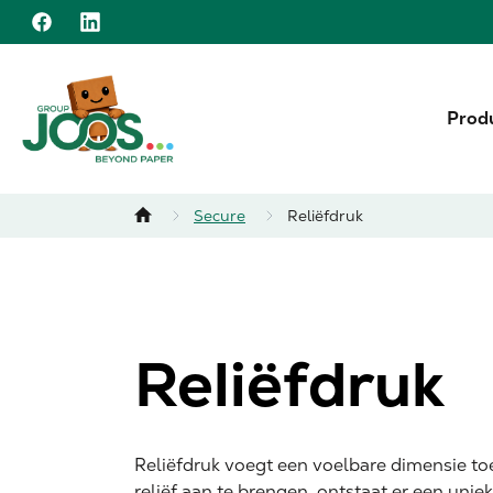
Naar inhoud
Facebook
Linkedin
Prod
Home
Secure
Reliëfdruk
Reliëfdruk
Reliëfdruk voegt een voelbare dimensie t
reliëf aan te brengen, ontstaat er een uniek