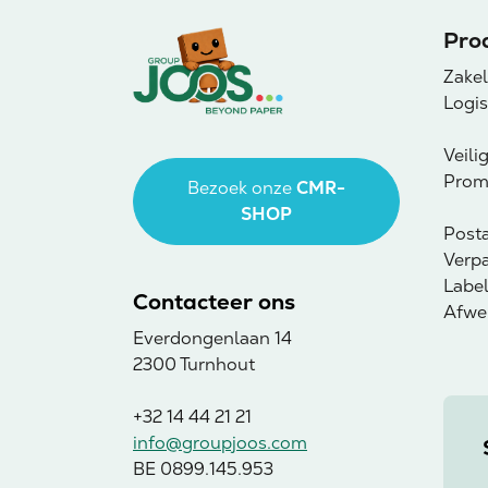
Pro
Zake
Logi
Veili
Prom
Bezoek onze
CMR-
SHOP
Post
Verp
Label
Contacteer ons
Afwer
Everdongenlaan 14
2300 Turnhout
+32 14 44 21 21
info@groupjoos.com
BE 0899.145.953