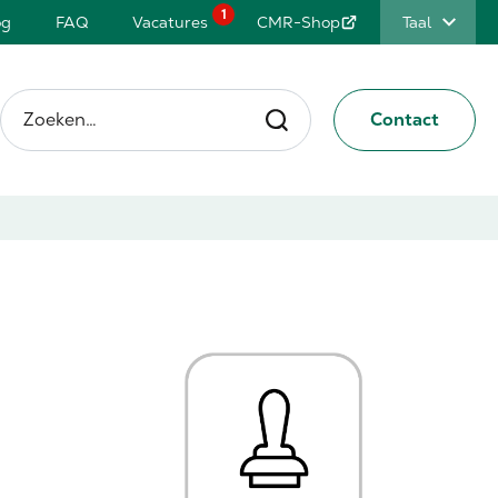
1
og
FAQ
Vacatures
CMR-Shop
Taal
Zoeken…
Contact