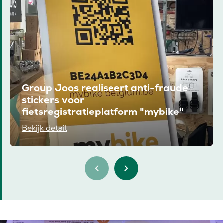
Group Joos realiseert anti-fraude
stickers voor
fietsregistratieplatform "mybike"
Bekijk detail