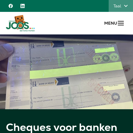
Naar inhoud
Taal
Facebook
Linkedin
MENU
Cheques voor banken