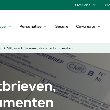
Over ons
Bl
uce
Personalise
Secure
Co-create
CMR, vrachtbrieven, douanedocumenten
brieven,
umenten