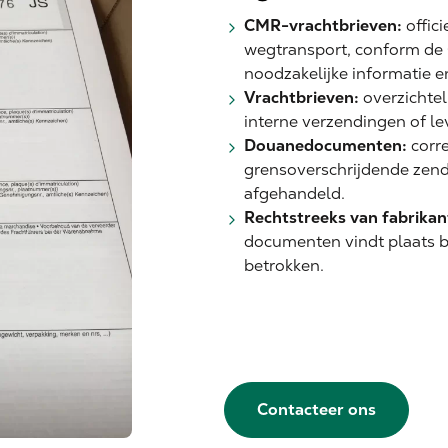
CMR-vrachtbrieven:
offic
wegtransport, conform de
noodzakelijke informatie 
Vrachtbrieven:
overzichtel
interne verzendingen of le
Douanedocumenten:
corre
grensoverschrijdende zen
afgehandeld.
Rechtstreeks van fabrikan
documenten vindt plaats bi
betrokken.
Contacteer ons