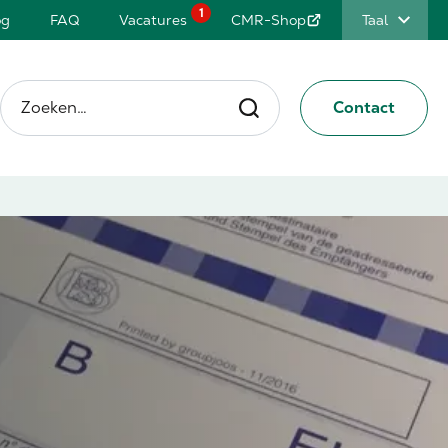
1
og
FAQ
Vacatures
CMR-Shop
Taal
Zoeken…
Contact